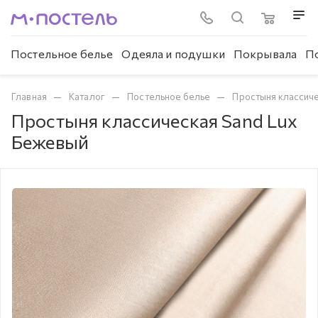
Постельное белье
Одеяла и подушки
Покрывала
П
—
—
—
Главная
Каталог
Постельное белье
Простыня классич
Простыня классическая Sand Lux
Бежевый