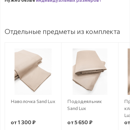
Отдельные предметы из комплекта
Наволочка Sand Lux
Пододеяльник
Пр
Sand Lux
кл
Lu
от 1 300 ₽
от 5 650 ₽
от