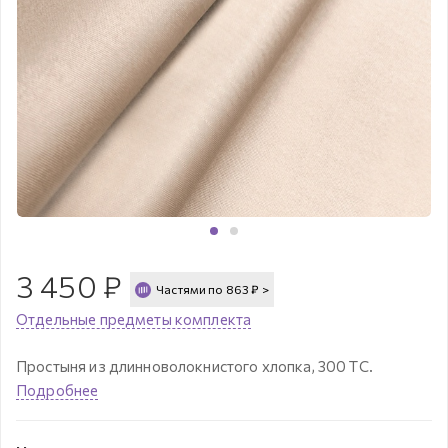
3 450
₽
Частями по
863
₽
>
Отдельные предметы комплекта
Простыня из длинноволокнистого хлопка, 300 ТС.
Подробнее