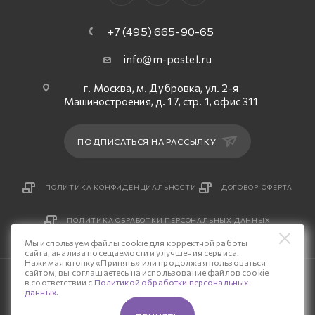
+7 (495) 665-90-65
info@m-postel.ru
г. Москва, м. Дубровка, ул. 2-я
Машиностроения, д. 17, стр. 1, офис 311
ПОДПИСАТЬСЯ НА РАССЫЛКУ
ПОЛИТИКА КОНФИДЕНЦИАЛЬНОСТИ
ДОГОВОР-ОФЕРТА
ПОЛИТИКА ОБРАБОТКИ ПЕРСОНАЛЬНЫХ ДАННЫХ
Мы используем файлы cookie для корректной работы
сайта, анализа посещаемости и улучшения сервиса.
Нажимая кнопку «Принять» или продолжая пользоваться
сайтом, вы соглашаетесь на использование файлов cookie
© 2026 Интернет-магазин «М-Постель».
в соответствии с
Политикой обработки персональных
данных
.
Разработка сайта — «Четвертый Рим»