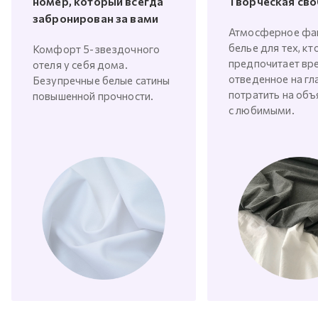
номер, который всегда
Творческая св
забронирован за вами
Атмосферное фа
белье для тех, кт
Комфорт 5-звездочного
предпочитает вр
отеля у себя дома.
отведенное на гл
Безупречные белые сатины
потратить на объ
повышенной прочности.
с любимыми.