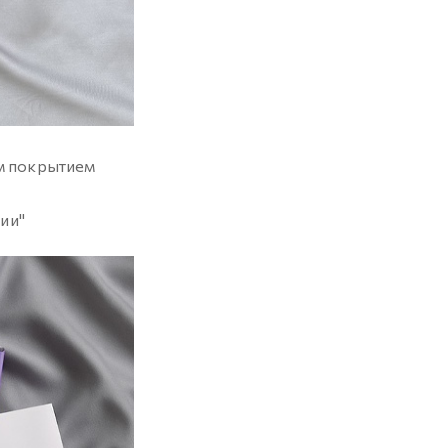
м покрытием
ии"