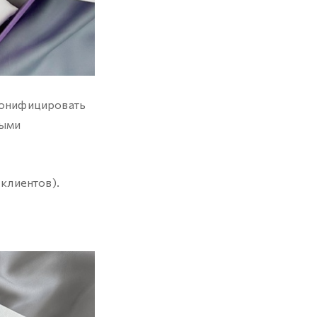
сонифицировать
ными
клиентов).