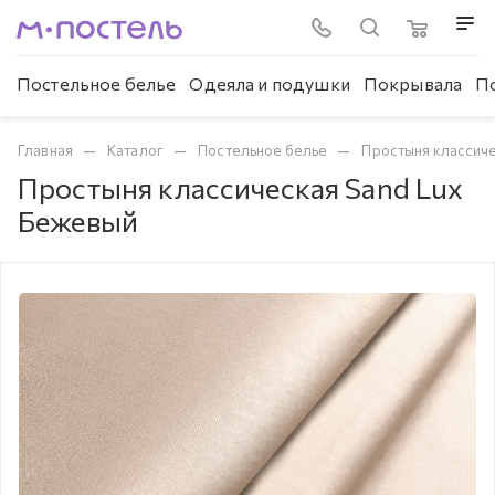
Постельное белье
Одеяла и подушки
Покрывала
П
—
—
—
Главная
Каталог
Постельное белье
Простыня классич
Простыня классическая Sand Lux
Бежевый