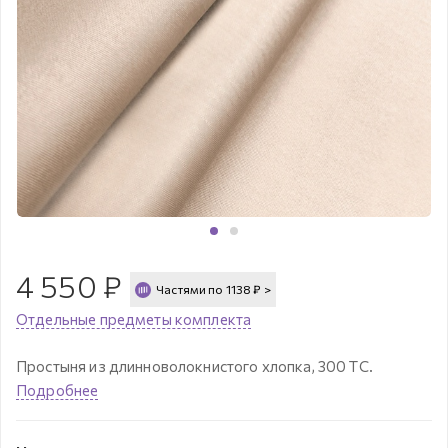
4 550
₽
Частями по
1138
₽
>
Отдельные предметы комплекта
Простыня из длинноволокнистого хлопка, 300 ТС.
Подробнее