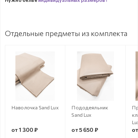
Отдельные предметы из комплекта
Наволочка Sand Lux
Пододеяльник
Пр
Sand Lux
кл
Lu
от 1 300 ₽
от 5 650 ₽
от