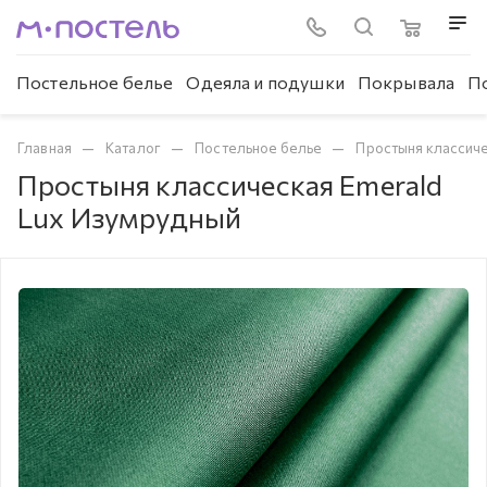
Постельное белье
Одеяла и подушки
Покрывала
П
—
—
—
Главная
Каталог
Постельное белье
Простыня классич
Простыня классическая Emerald
Lux Изумрудный