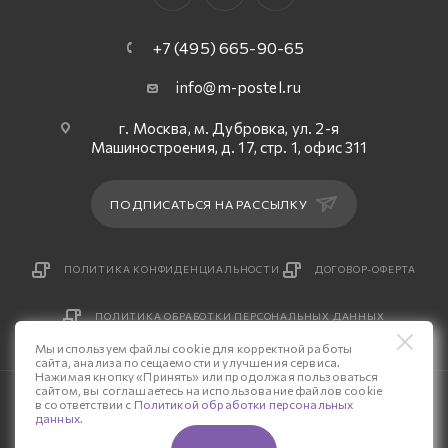
+7 (495) 665-90-65
info@m-postel.ru
г. Москва, м. Дубровка, ул. 2-я
Машиностроения, д. 17, стр. 1, офис 311
ПОДПИСАТЬСЯ НА РАССЫЛКУ
ПОЛИТИКА КОНФИДЕНЦИАЛЬНОСТИ
ДОГОВОР-ОФЕРТА
ПОЛИТИКА ОБРАБОТКИ ПЕРСОНАЛЬНЫХ ДАННЫХ
Мы используем файлы cookie для корректной работы
сайта, анализа посещаемости и улучшения сервиса.
Нажимая кнопку «Принять» или продолжая пользоваться
сайтом, вы соглашаетесь на использование файлов cookie
© 2026 Интернет-магазин «М-Постель».
в соответствии с
Политикой обработки персональных
данных
.
Разработка сайта — «Четвертый Рим»