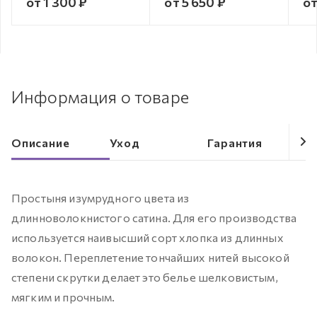
от 1 300 ₽
от 5 650 ₽
от
Информация о товаре
Описание
Уход
Гарантия
Простыня изумрудного цвета из
длинноволокнистого сатина. Для его производства
используется наивысший сорт хлопка из длинных
волокон. Переплетение тончайших нитей высокой
степени скрутки делает это белье шелковистым,
мягким и прочным.