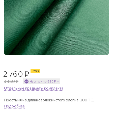
2 760
₽
-
20
%
3 450
₽
Частями по
690
₽
>
Отдельные предметы комплекта
Простыня из длинноволокнистого хлопка, 300 ТС.
Подробнее