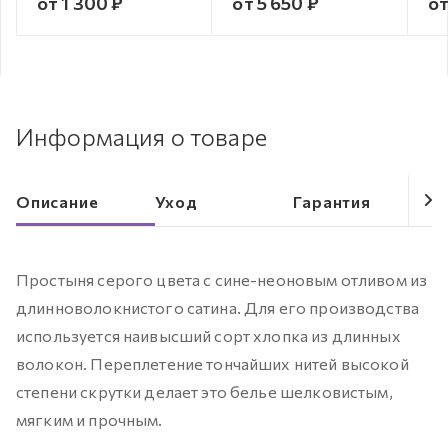
от 1 300 ₽
от 5 650 ₽
от
Информация о товаре
Описание
Уход
Гарантия
Простыня серого цвета с сине-неоновым отливом из
длинноволокнистого сатина. Для его производства
используется наивысший сорт хлопка из длинных
волокон. Переплетение тончайших нитей высокой
степени скрутки делает это белье шелковистым,
мягким и прочным.