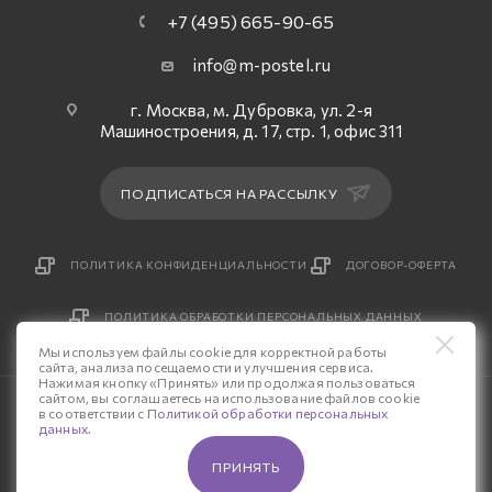
+7 (495) 665-90-65
info@m-postel.ru
г. Москва, м. Дубровка, ул. 2-я
Машиностроения, д. 17, стр. 1, офис 311
ПОДПИСАТЬСЯ НА РАССЫЛКУ
ПОЛИТИКА КОНФИДЕНЦИАЛЬНОСТИ
ДОГОВОР-ОФЕРТА
ПОЛИТИКА ОБРАБОТКИ ПЕРСОНАЛЬНЫХ ДАННЫХ
Мы используем файлы cookie для корректной работы
сайта, анализа посещаемости и улучшения сервиса.
Нажимая кнопку «Принять» или продолжая пользоваться
сайтом, вы соглашаетесь на использование файлов cookie
© 2026 Интернет-магазин «М-Постель».
в соответствии с
Политикой обработки персональных
данных
.
Разработка сайта — «Четвертый Рим»
ПРИНЯТЬ