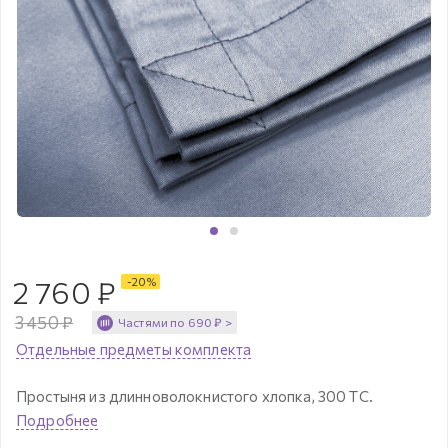
2 760
₽
-
20
%
3 450
₽
Частями по
690
₽
>
Отдельные предметы комплекта
Простыня из длинноволокнистого хлопка, 300 ТС.
Подробнее