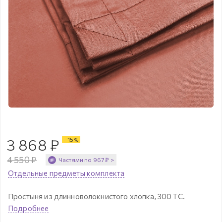
3 868
₽
-
15
%
4 550
₽
Частями по
967
₽
>
Отдельные предметы комплекта
Простыня из длинноволокнистого хлопка, 300 ТС.
Подробнее