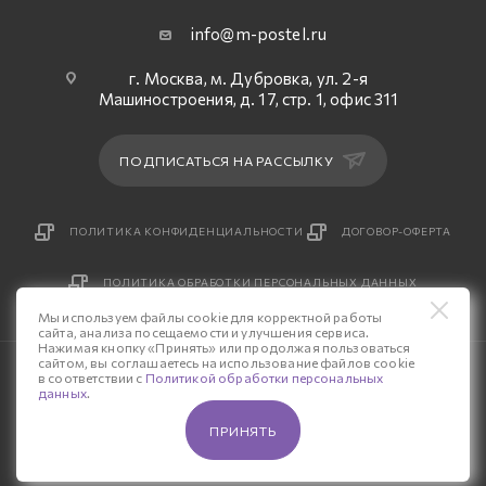
info@m-postel.ru
г. Москва, м. Дубровка, ул. 2-я
Машиностроения, д. 17, стр. 1, офис 311
ПОДПИСАТЬСЯ НА РАССЫЛКУ
ПОЛИТИКА КОНФИДЕНЦИАЛЬНОСТИ
ДОГОВОР-ОФЕРТА
ПОЛИТИКА ОБРАБОТКИ ПЕРСОНАЛЬНЫХ ДАННЫХ
Мы используем файлы cookie для корректной работы
сайта, анализа посещаемости и улучшения сервиса.
Нажимая кнопку «Принять» или продолжая пользоваться
сайтом, вы соглашаетесь на использование файлов cookie
© 2026 Интернет-магазин «М-Постель».
в соответствии с
Политикой обработки персональных
данных
.
Разработка сайта — «Четвертый Рим»
ПРИНЯТЬ