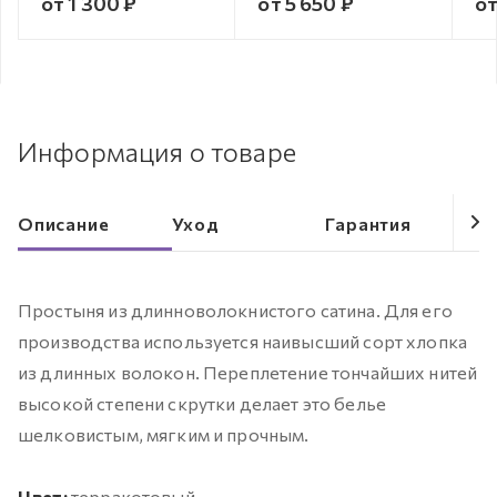
от 1 300 ₽
от 5 650 ₽
от
Информация о товаре
Описание
Уход
Гарантия
Простыня из длинноволокнистого сатина. Для его
производства используется наивысший сорт хлопка
из длинных волокон. Переплетение тончайших нитей
высокой степени скрутки делает это белье
шелковистым, мягким и прочным.
Цвет:
терракотовый