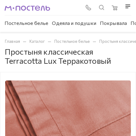
Постельное белье
Одеяла и подушки
Покрывала
П
—
—
—
Главная
Каталог
Постельное белье
Простыня классич
Простыня классическая
Terracotta Lux Терракотовый