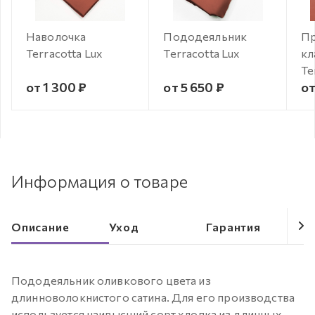
Наволочка
Пододеяльник
Пр
Terracotta Lux
Terracotta Lux
кл
Te
от 1 300 ₽
от 5 650 ₽
от
Информация о товаре
Описание
Уход
Гарантия
Пододеяльник оливкового цвета из
длинноволокнистого сатина. Для его производства
используется наивысший сорт хлопка из длинных