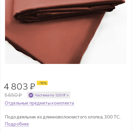
4 803
₽
-
15
%
5 650
₽
Частями по
1201
₽
>
Отдельные предметы комплекта
Пододеяльник из длинноволокнистого хлопка, 300 ТС.
Подробнее