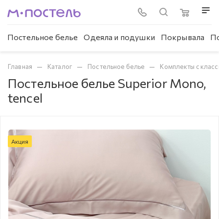
Постельное белье
Одеяла и подушки
Покрывала
П
—
—
—
Главная
Каталог
Постельное белье
Комплекты с клас
Постельное белье Superior Mono,
tencel
Акция