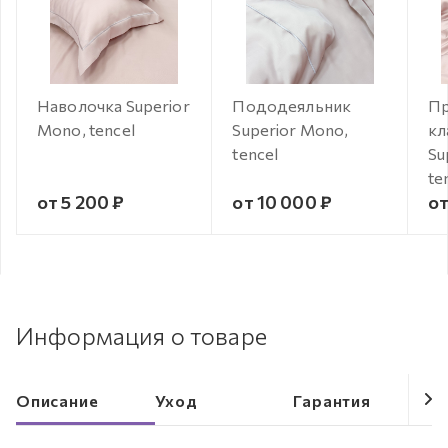
Наволочка Superior
Пододеяльник
Пр
Mono, tencel
Superior Mono,
кл
tencel
Su
te
от 5 200 ₽
от 10 000 ₽
от
Информация о товаре
Описание
Уход
Гарантия