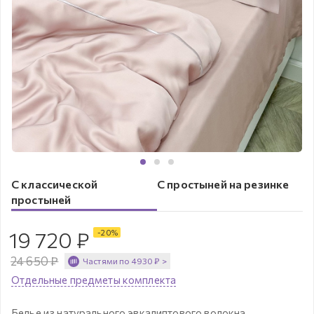
С классической
С простыней на резинке
простыней
19 720
₽
-
20
%
24 650
₽
Частями по
4930
₽
>
Отдельные предметы комплекта
Белье из натурального эвкалиптового волокна