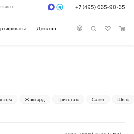
нтакты
+7 (495) 665-90-65
ртификаты
Дисконт
лопком
Жаккард
Трикотаж
Сатин
Шелк
По умолчанию (возрастание)