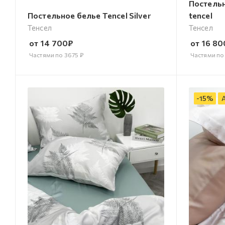
Постельн
Постельное белье Tencel Silver
tencel
Тенсел
Тенсел
от
14 700
₽
от
16 80
Частями по
3675
₽
Частями п
-
15
%