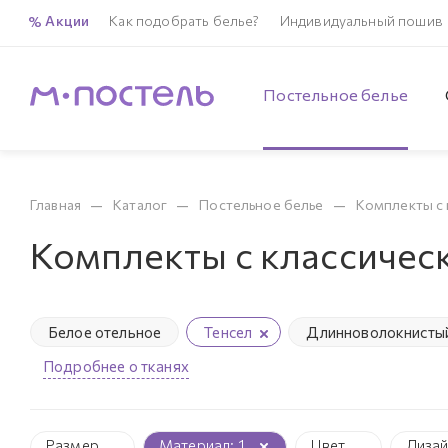
Акции
Как подобрать белье?
Индивидуальный пошив
Постельное белье
—
—
—
Главная
Каталог
Постельное белье
Комплекты с 
Комплекты с классичес
Белое отельное
Тенсел
Длинноволокнистый
Подробнее о тканях
Размер
Материал
: 1
Цвет
Диза