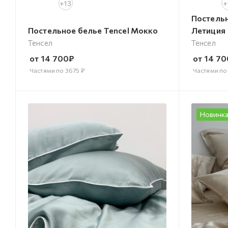
+13
+
Постельн
Постельное белье Tencel Мокко
Летиция
Тенсел
Тенсел
от
14 700
₽
от
14 70
Частями по
3675
₽
Частями п
Новинк