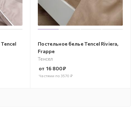
 Tencel
Постельное белье Tencel Riviera,
Frappe
Тенсел
от
16 800
₽
Частями по
3570
₽