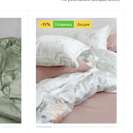
-
15
%
Новинка
Акция