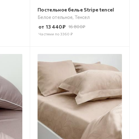
Постельное белье Stripe tencel
Белое отельное, Тенсел
от
13 440
₽
16 800
₽
Частями по
3360
₽