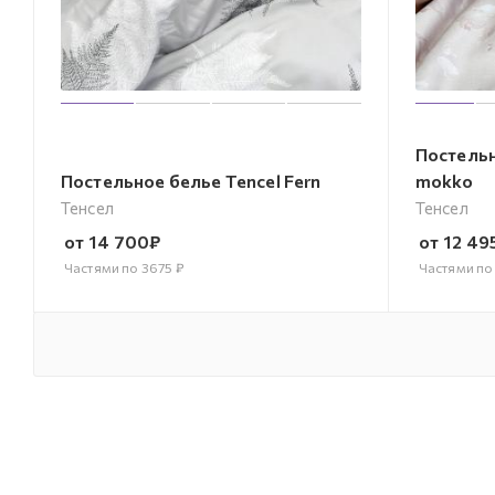
Постельн
Постельное белье Tencel Fern
mokko
Тенсел
Тенсел
от
14 700
₽
от
12 49
Частями по
3675
₽
Частями п