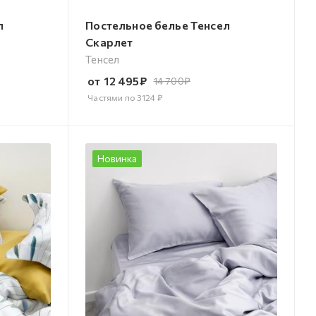
л
Постельное белье Тенсел
Скарлет
Тенсел
от
12 495
₽
14 700
₽
Частями по
3124
₽
Новинка