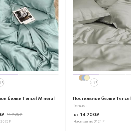
13
+13
ое белье Tencel Mineral
Постельное белье Tencel
Тенсел
0
₽
от
14 700
₽
14 700
₽
о
3675
₽
Частями по
3124
₽