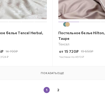
ое белье Tencel Herbal,
Постельное белье Hilton,
Taupe
Тенсел
5
₽
от
15 720
₽
14 700
₽
19 650
₽
о
3124
₽
Частями по
4913
₽
ПОКАЗАТЬ ЕЩЕ
1
2