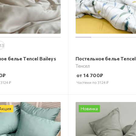
13
ое белье Tencel Baileys
Постельное белье Tencel 
Тенсел
0
₽
от
14 700
₽
о
3124
₽
Частями по
3124
₽
Акция
Новинка