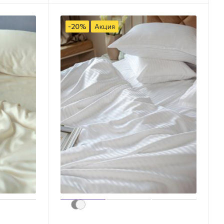
-
20
%
Акция