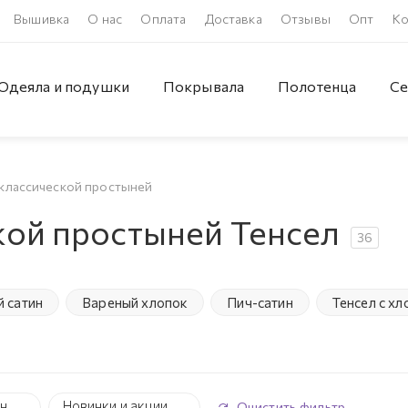
Вышивка
О нас
Оплата
Доставка
Отзывы
Опт
Ко
Одеяла и подушки
Покрывала
Полотенца
Се
классической простыней
кой простыней Тенсел
36
 сатин
Вареный хлопок
Пич-сатин
Тенсел с х
йн
Новинки и акции
Очистить фильтр