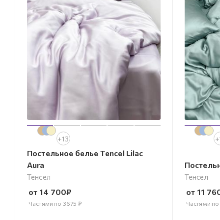
+13
+
Постельное белье Tencel Lilac
Aura
Постельн
Тенсел
Тенсел
от
14 700
₽
от
11 76
Частями по
3675
₽
Частями п