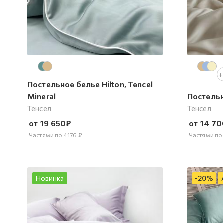
+
Постельное белье Hilton, Tencel
Mineral
Постельн
Тенсел
Тенсел
от
19 650
₽
от
14 70
Частями по
4176
₽
Частями п
Новинка
-
20
%