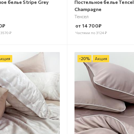
ое белье Stripe Grey
Постельное белье Tencel
Champagne
Тенсел
0
₽
от
14 700
₽
о
3570
₽
Частями по
3124
₽
Акция
-
20
%
Акция