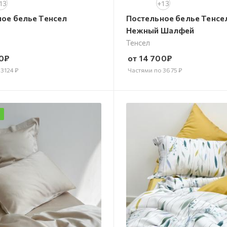
13
+13
ое белье Тенсел
Постельное белье Тенсе
Нежный Шалфей
Тенсел
0
₽
от
14 700
₽
о
3124
₽
Частями по
3675
₽
а