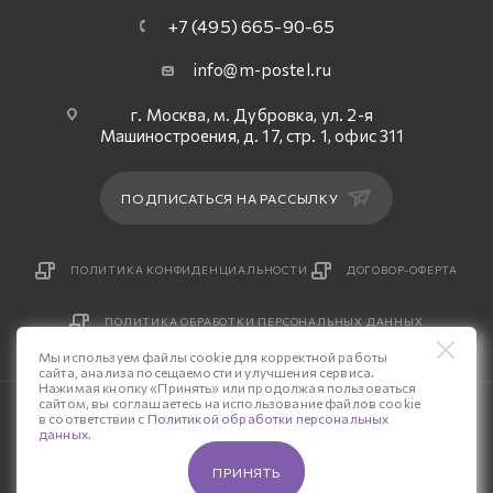
+7 (495) 665-90-65
info@m-postel.ru
г. Москва, м. Дубровка, ул. 2-я
Машиностроения, д. 17, стр. 1, офис 311
ПОДПИСАТЬСЯ НА РАССЫЛКУ
ПОЛИТИКА КОНФИДЕНЦИАЛЬНОСТИ
ДОГОВОР-ОФЕРТА
ПОЛИТИКА ОБРАБОТКИ ПЕРСОНАЛЬНЫХ ДАННЫХ
Мы используем файлы cookie для корректной работы
сайта, анализа посещаемости и улучшения сервиса.
Нажимая кнопку «Принять» или продолжая пользоваться
сайтом, вы соглашаетесь на использование файлов cookie
© 2026 Интернет-магазин «М-Постель».
в соответствии с
Политикой обработки персональных
данных
.
Разработка сайта — «Четвертый Рим»
ПРИНЯТЬ