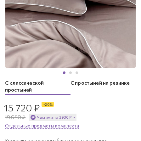
С классической
С простыней на резинке
простыней
15 720
₽
-
20
%
19 650
₽
Частями по
3930
₽
>
Отдельные предметы комплекта
Комплект постельного белья из натурального