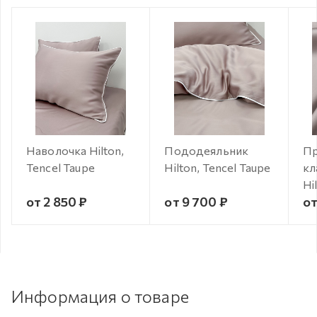
Наволочка Hilton,
Пододеяльник
Пр
Tencel Taupe
Hilton, Tencel Taupe
кл
Hi
от 2 850 ₽
от 9 700 ₽
от
Информация о товаре