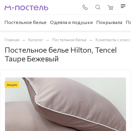
Постельное белье
Одеяла и подушки
Покрывала
П
—
—
—
Главная
Каталог
Постельное белье
Комплекты с клас
Постельное белье Hilton, Tencel
Taupe Бежевый
Акция