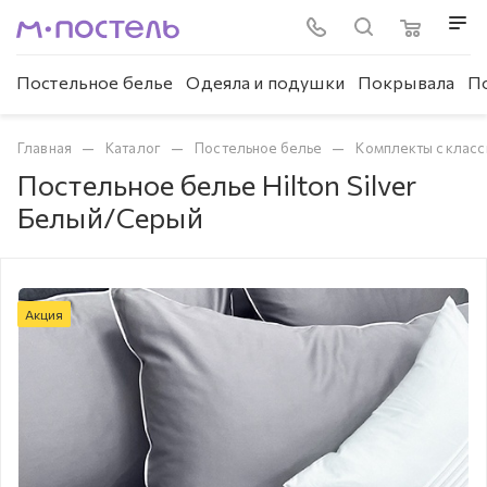
Постельное белье
Одеяла и подушки
Покрывала
П
—
—
—
Главная
Каталог
Постельное белье
Комплекты с клас
Постельное белье Hilton Silver
Белый/Серый
Акция