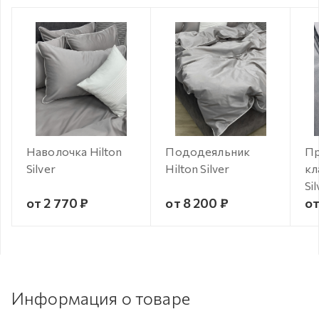
Наволочка Hilton
Пододеяльник
Пр
Silver
Hilton Silver
кл
Si
от 2 770 ₽
от 8 200 ₽
от
Информация о товаре