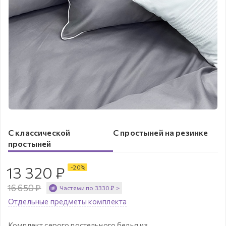
С классической
С простыней на резинке
простыней
13 320
₽
-
20
%
16 650
₽
Частями по
3330
₽
>
Отдельные предметы комплекта
Комплект серого постельного белья из