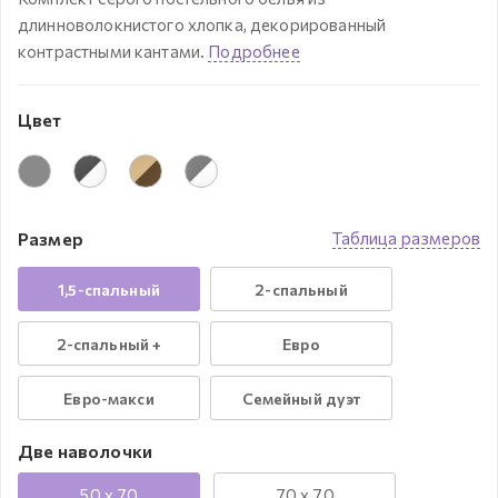
длинноволокнистого хлопка, декорированный
контрастными кантами.
Подробнее
Цвет
Размер
Таблица размеров
1,5-спальный
2-спальный
2-спальный +
Евро
Евро-макси
Семейный дуэт
Две наволочки
50 x 70
70 x 70