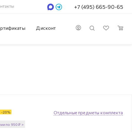
нтакты
+7 (495) 665-90-65
ртификаты
Дисконт
-
20
%
Отдельные предметы комплекта
ями по
950
₽
>