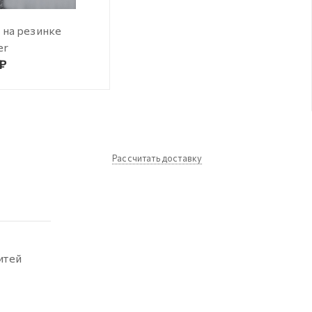
 на резинке
er
 ₽
Рассчитать доставку
итей