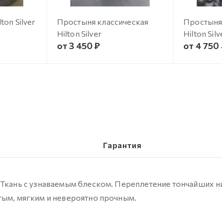
on Silver
Простыня классическая
Простыня
Hilton Silver
Hilton Silv
от 3 450 ₽
от 4 750
Гарантия
 Ткань с узнаваемым блеском. Переплетение тончайших н
тым, мягким и невероятно прочным.