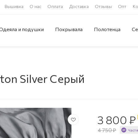
Вышивка
О нас
Оплата
Доставка
Отзывы
Опт
Ко
Одеяла и подушки
Покрывала
Полотенца
Се
ton Silver Серый
3 800
₽
4 750
₽
Част