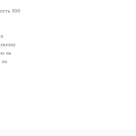
ность 300
са
 заказу
ию на
 по