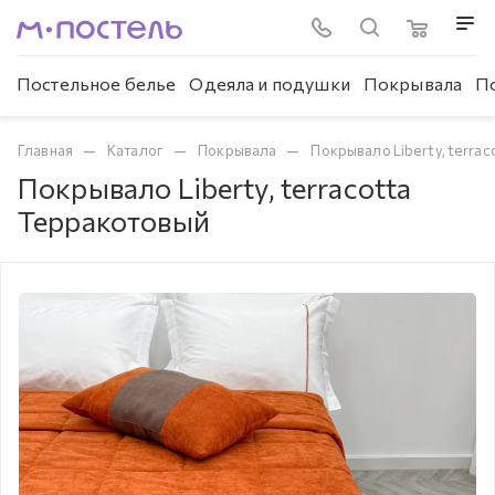
Постельное белье
Одеяла и подушки
Покрывала
П
—
—
—
Главная
Каталог
Покрывала
Покрывало Liberty, terra
Покрывало Liberty, terracotta
Терракотовый