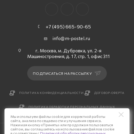
+7 (495) 665-90-65
info@m-postel.ru
г. Москва, м. Дубровка, ул. 2-я
Машиностроения, д. 17, стр. 1, офис 311
ПОДПИСАТЬСЯ НА РАССЫЛКУ
ПОЛИТИКА КОНФИДЕНЦИАЛЬНОСТИ
ДОГОВОР-ОФЕРТА
ПОЛИТИКА ОБРАБОТКИ ПЕРСОНАЛЬНЫХ ДАННЫХ
Мы используем файлы cookie для корректной работы
сайта, анализа посещаемости и улучшения сервиса.
Нажимая кнопку «Принять» или продолжая пользоваться
сайтом, вы соглашаетесь на использование файлов cookie
© 2026 Интернет-магазин «М-Постель».
в соответствии с
Политикой обработки персональных