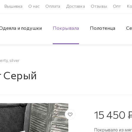
Вышивка
О нас
Оплата
Доставка
Отзывы
Опт
Ко
Одеяла и подушки
Покрывала
Полотенца
Се
ty, silver
er Серый
15 450
Покрывало из мяг