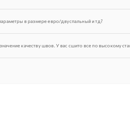
параметры в размере евро/двуспальный и тд?
начение качеству швов. У вас сшито все по высокому ста