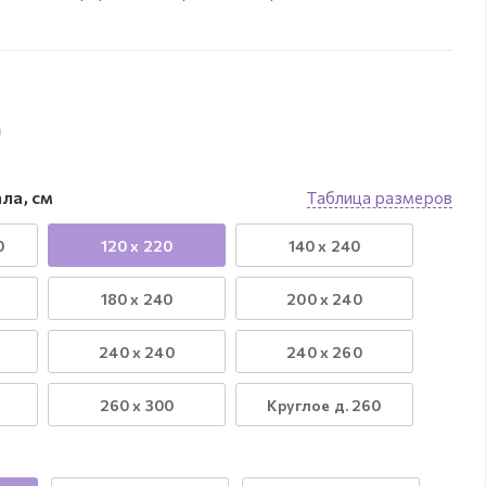
ла, см
Таблица размеров
0
120 х 220
140 х 240
180 х 240
200 х 240
240 х 240
240 х 260
260 х 300
Круглое д. 260