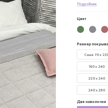
Подробнее
Цвет
Размер покрыва
Саше 70 х 22
160 х 240
220 х 240
240 х 280
Две наволочки