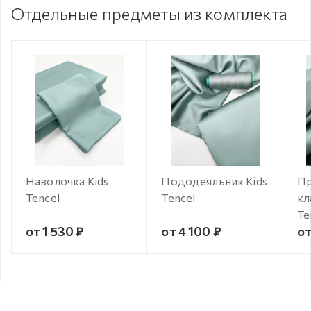
Отдельные предметы из комплекта
Наволочка Kids
Пододеяльник Kids
Пр
Tencel
Tencel
кл
Te
от 1 530 ₽
от 4 100 ₽
от