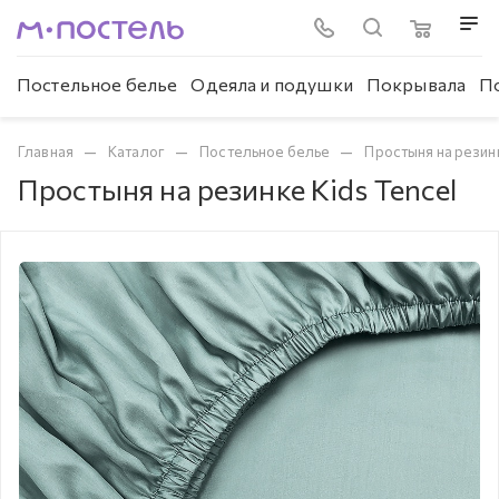
Постельное белье
Одеяла и подушки
Покрывала
П
—
—
—
Главная
Каталог
Постельное белье
Простыня на резин
Простыня на резинке Kids Tencel