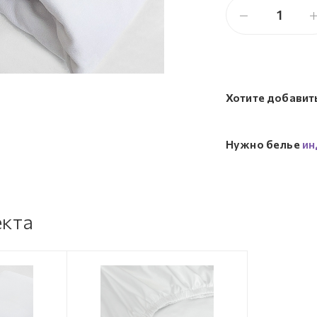
Хотите добавит
Нужно белье
ин
екта