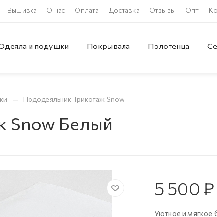
Вышивка
О нас
Оплата
Доставка
Отзывы
Опт
Ко
Одеяла и подушки
Покрывала
Полотенца
Се
—
ки
Пододеяльник Трикотаж Snow
ж Snow Белый
5 500
₽
Уютное и мягкое б