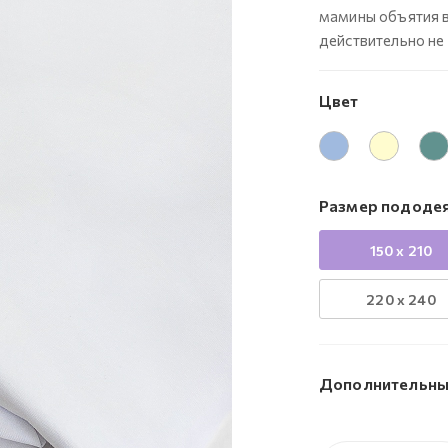
мамины объятия в 
действительно не
Цвет
Размер пододея
150 x 210
220 x 240
Дополнительны