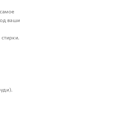
 самое
под ваши
 стирки.
уди).