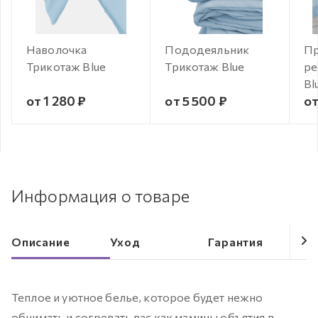
Наволочка
Пододеяльник
Пр
Трикотаж Blue
Трикотаж Blue
ре
Bl
от 1 280 ₽
от 5 500 ₽
от
Информация о товаре
Описание
Уход
Гарантия
Теплое и уютное белье, которое будет нежно
обнимать и согревать вас как мамины объятия в