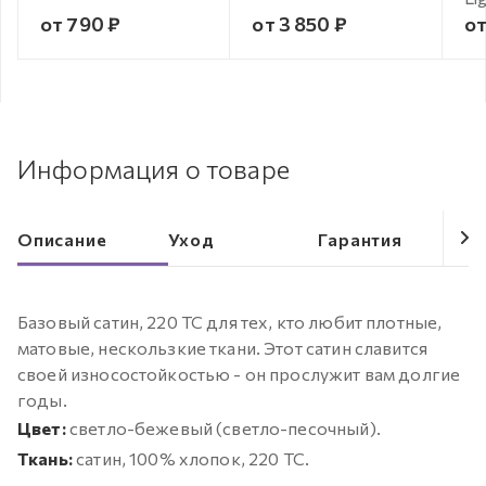
от 790 ₽
от 3 850 ₽
от
Информация о товаре
Описание
Уход
Гарантия
Базовый сатин, 220 ТС для тех, кто любит плотные,
матовые, нескользкие ткани. Этот сатин славится
своей износостойкостью - он прослужит вам долгие
годы.
Цвет:
cветло-бежевый (светло-песочный).
Ткань:
cатин, 100% хлопок, 220 ТС.