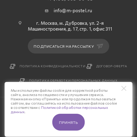
info@m-postel.ru
г. Москва, м. Дубровка, ул. 2-я
Машиностроения, д. 17, стр. 1, офис 311
ПОДПИСАТЬСЯ НА РАССЫЛКУ
ПОЛИТИКА КОНФИДЕНЦИАЛЬНОСТИ
ДОГОВОР-ОФЕРТА
ПОЛИТИКА ОБРАБОТКИ ПЕРСОНАЛЬНЫХ ДАННЫХ
Мы используем файлы cookie для корректной работы
сайта, анализа посещаемости и улучшения сервиса.
Нажимая кнопку «Принять» или продолжая пользоваться
сайтом, вы соглашаетесь на использование файлов cookie
© 2026 Интернет-магазин «М-Постель».
в соответствии с
Политикой обработки персональных
данных
.
Разработка сайта — «Четвертый Рим»
ПРИНЯТЬ