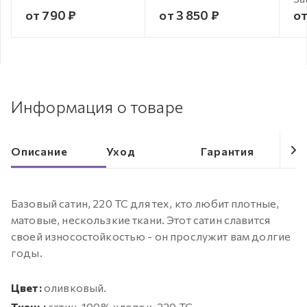
от 790 ₽
от 3 850 ₽
от
Информация о товаре
Описание
Уход
Гарантия
Базовый сатин, 220 ТС для тех, кто любит плотные,
матовые, нескользкие ткани. Этот сатин славится
своей износостойкостью - он прослужит вам долгие
годы.
Цвет:
оливковый.
Ткань:
сатин, 100% хлопок, 220 ТС.