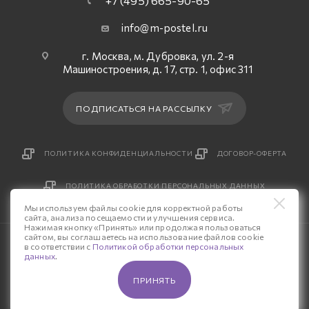
+7 (495) 665-90-65
info@m-postel.ru
г. Москва, м. Дубровка, ул. 2-я
Машиностроения, д. 17, стр. 1, офис 311
ПОДПИСАТЬСЯ НА РАССЫЛКУ
ПОЛИТИКА КОНФИДЕНЦИАЛЬНОСТИ
ДОГОВОР-ОФЕРТА
ПОЛИТИКА ОБРАБОТКИ ПЕРСОНАЛЬНЫХ ДАННЫХ
Мы используем файлы cookie для корректной работы
сайта, анализа посещаемости и улучшения сервиса.
Нажимая кнопку «Принять» или продолжая пользоваться
сайтом, вы соглашаетесь на использование файлов cookie
© 2026 Интернет-магазин «М-Постель».
в соответствии с
Политикой обработки персональных
данных
.
Разработка сайта — «Четвертый Рим»
ПРИНЯТЬ