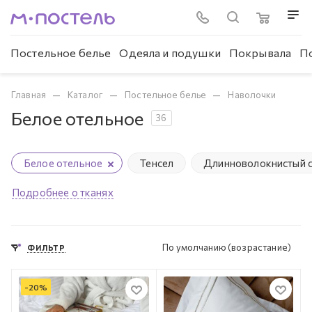
Постельное белье
Одеяла и подушки
Покрывала
П
—
—
—
Главная
Каталог
Постельное белье
Наволочки
Белое отельное
36
Белое отельное
Тенсел
Длинноволокнистый с
Подробнее о тканях
По умолчанию (возрастание)
ФИЛЬТР
-
20
%