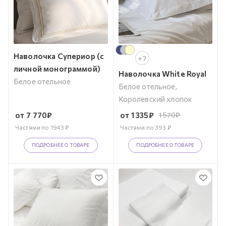
Наволочка Супериор (с
+7
личной монограммой)
Наволочка White Royal
Белое отельное
Белое отельное,
Королевский хлопок
от
7 770
₽
от
1 335
₽
1 570
₽
Частями по
1943
₽
Частями по
393
₽
ПОДРОБНЕЕ О ТОВАРЕ
ПОДРОБНЕЕ О ТОВАРЕ