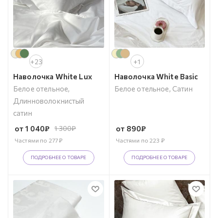
+23
+1
Наволочка White Lux
Наволочка White Basic
Белое отельное,
Белое отельное, Сатин
Длинноволокнистый
сатин
от
1 040
₽
1 300
₽
от
890
₽
Частями по
277
₽
Частями по
223
₽
ПОДРОБНЕЕ О ТОВАРЕ
ПОДРОБНЕЕ О ТОВАРЕ