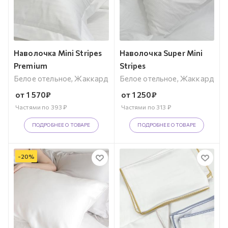
Наволочка Mini Stripes
Наволочка Super Mini
Premium
Stripes
Белое отельное, Жаккард
Белое отельное, Жаккард
от
1 570
₽
от
1 250
₽
Частями по
393
₽
Частями по
313
₽
ПОДРОБНЕЕ О ТОВАРЕ
ПОДРОБНЕЕ О ТОВАРЕ
-
20
%