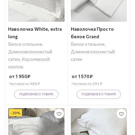
Наволочка White, extra
Наволочка Просто
long
белое Grand
Белое отельное,
Белое отельное,
Длинноволокнистый
Длинноволокнистый
сатин, Королевский
сатин
хлопок
от
1 950
₽
от
1 570
₽
Частями по
488
₽
Частями по
393
₽
ПОДРОБНЕЕ О ТОВАРЕ
ПОДРОБНЕЕ О ТОВАРЕ
-
20
%