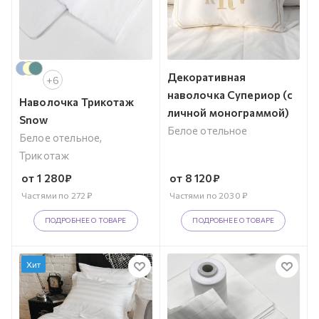
Декоративная
+6
наволочка Супериор (с
Наволочка Трикотаж
личной монограммой)
Snow
Белое отельное
Белое отельное,
Трикотаж
от
1 280
₽
от
8 120
₽
Частями по
272
₽
Частями по
2030
₽
ПОДРОБНЕЕ О ТОВАРЕ
ПОДРОБНЕЕ О ТОВАРЕ
Хит