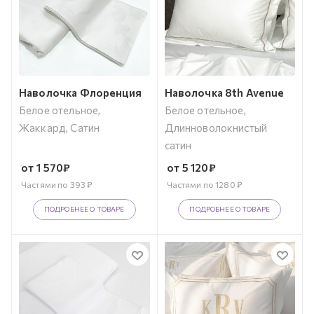
Наволочка Флоренция
Наволочка 8th Avenue
Белое отельное,
Белое отельное,
Жаккард, Сатин
Длинноволокнистый
сатин
от
1 570
₽
от
5 120
₽
Частями по
393
₽
Частями по
1280
₽
ПОДРОБНЕЕ О ТОВАРЕ
ПОДРОБНЕЕ О ТОВАРЕ