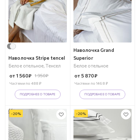
Наволочка Grand
Наволочка Stripe tencel
Superior
Белое отельное, Тенсел
Белое отельное
от
1 560
₽
1 950
₽
от
5 870
₽
Частями по
488
₽
Частями по
1468
₽
ПОДРОБНЕЕ О ТОВАРЕ
ПОДРОБНЕЕ О ТОВАРЕ
-
20
%
-
20
%