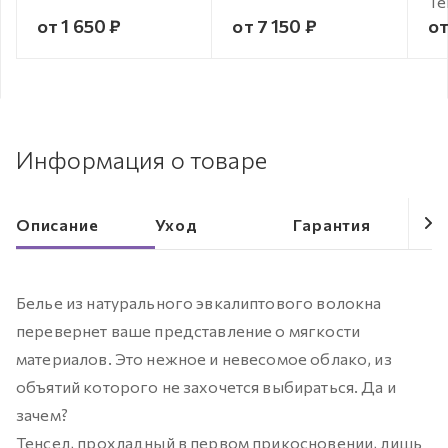
Te
от 1 650 ₽
от 7 150 ₽
от
Информация о товаре
Описание
Уход
Гарантия
Белье из натурального эвкалиптового волокна
перевернет ваше представление о мягкости
материалов. Это нежное и невесомое облако, из
объятий которого не захочется выбираться. Да и
зачем?
Тенсел, прохладный в первом прикосновении, лишь