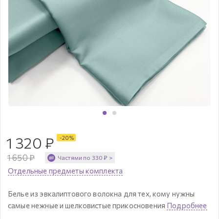
1 320
₽
-
20
%
1 650
₽
Частями по
330
₽
>
Отдельные предметы комплекта
Белье из эвкалиптового волокна для тех, кому нужны
самые нежные и шелковистые прикосновения
Подробнее