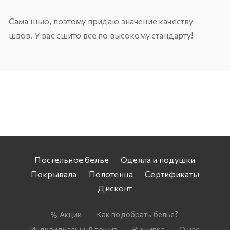
Сама шью, поэтому придаю значение качеству
швов. У вас сшито все по высокому стандарту!
Постельное белье
Одеяла и подушки
Покрывала
Полотенца
Сертификаты
Дисконт
Акции
Как подобрать белье?
Индивидуальный пошив
Вышивка
О нас