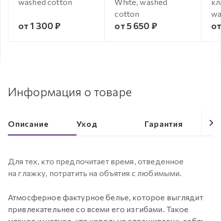
washed cotton
White, washed
кл
cotton
wa
от 1 300 ₽
от 5 650 ₽
от
Информация о товаре
Описание
Уход
Гарантия
Для тех, кто предпочитает время, отведенное
на глажку, потратить на объятия с любимыми.
Атмосферное фактурное белье, которое выглядит
привлекательнее со всеми его изгибами. Такое
мягкое и уютное, что невольно спрашиваешь себя: