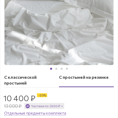
С классической
С простыней на резинке
простыней
10 400
₽
-
20
%
13 000
₽
Частями по
2600
₽
>
Отдельные предметы комплекта