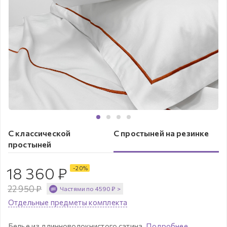
С классической
С простыней на резинке
простыней
18 360
₽
-
20
%
22 950
₽
Частями по
4590
₽
>
Отдельные предметы комплекта
Белье из длинноволокнистого сатина.
Подробнее