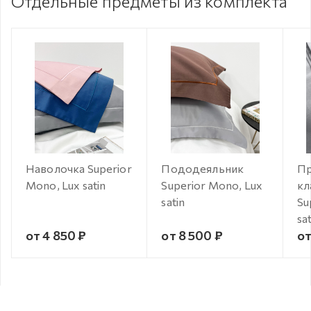
Отдельные предметы из комплекта
Наволочка Superior
Пододеяльник
Пр
Mono, Lux satin
Superior Mono, Lux
кл
satin
Su
sat
от 4 850 ₽
от 8 500 ₽
от