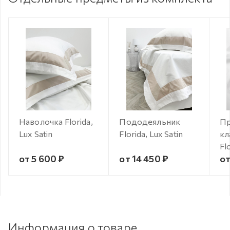
Наволочка Florida,
Пододеяльник
Пр
Lux Satin
Florida, Lux Satin
кл
Fl
от 5 600 ₽
от 14 450 ₽
от
Информация о товаре