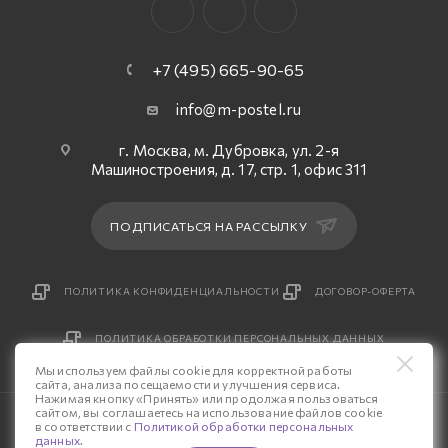
+7 (495) 665-90-65
info@m-postel.ru
г. Москва, м. Дубровка, ул. 2-я
Машиностроения, д. 17, стр. 1, офис 311
ПОДПИСАТЬСЯ НА РАССЫЛКУ
ПОЛИТИКА КОНФИДЕНЦИАЛЬНОСТИ
ДОГОВОР-ОФЕРТА
ПОЛИТИКА ОБРАБОТКИ ПЕРСОНАЛЬНЫХ ДАННЫХ
Мы используем файлы cookie для корректной работы
сайта, анализа посещаемости и улучшения сервиса.
Нажимая кнопку «Принять» или продолжая пользоваться
сайтом, вы соглашаетесь на использование файлов cookie
© 2026 Интернет-магазин «М-Постель».
в соответствии с
Политикой обработки персональных
данных
.