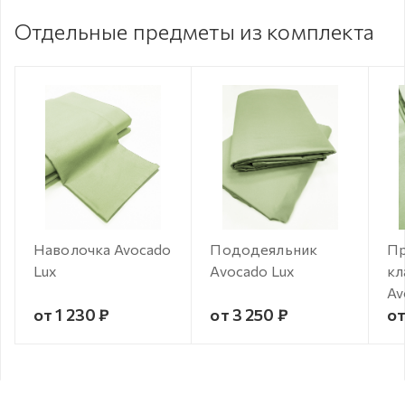
Отдельные предметы из комплекта
Наволочка Avocado
Пододеяльник
Пр
Lux
Avocado Lux
кл
Av
от 1 230 ₽
от 3 250 ₽
от