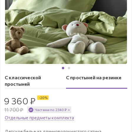
С классической
С простыней на резинке
простыней
9 360
₽
-
20
%
11 700
₽
Частями по
2340
₽
>
Отдельные предметы комплекта
Детское белье из длинноволокнистого сатина.