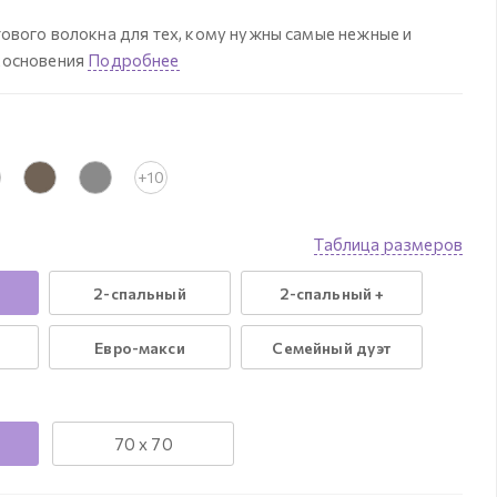
тового волокна для тех, кому нужны самые нежные и
косновения
Подробнее
+10
Таблица размеров
2-спальный
2-спальный +
Евро-макси
Семейный дуэт
70 x 70