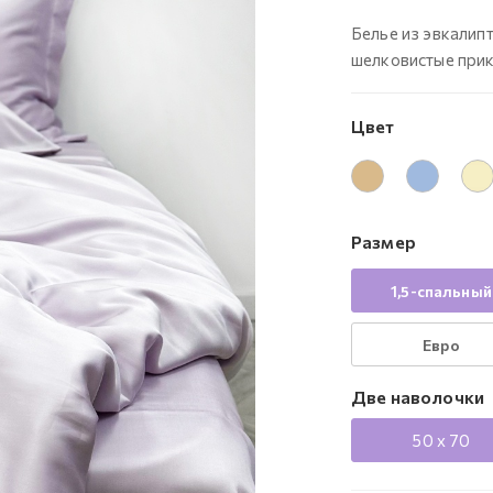
Белье из эвкалип
шелковистые при
Цвет
Размер
1,5-спальный
Евро
Две наволочки
50 x 70