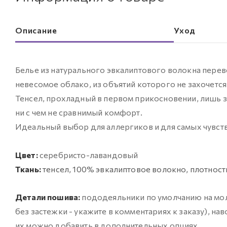
Описание
Уход
Белье из натурального эвкалиптового волокна перев
невесомое облако, из объятий которого не захочется
Тенсел, прохладный в первом прикосновении, лишь з
ни с чем не сравнимый комфорт.
Идеальный выбор для аллергиков и для самых чувств
Цвет:
серебристо-лавандовый
Ткань:
тенсел, 100% эвкалиптовое волокно, плотность 
Детали пошива:
пододеяльники по умолчанию на мол
без застежки - укажите в комментариях к заказу), на
их можно добавить в дополнительных опциях.