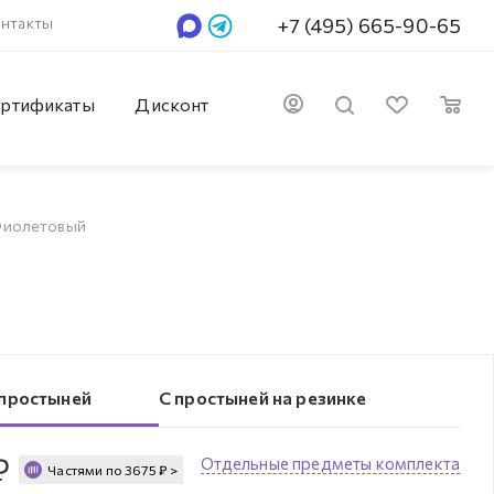
нтакты
+7 (495) 665-90-65
ртификаты
Дисконт
 Фиолетовый
 простыней
С простыней на резинке
₽
Отдельные предметы комплекта
Частями по
3675
₽
>