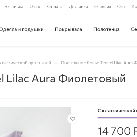
Вышивка
О нас
Оплата
Доставка
Отзывы
Опт
Ко
Одеяла и подушки
Покрывала
Полотенца
Се
—
классической простыней
Постельное белье Tencel Lilac Aura
l Lilac Aura Фиолетовый
С классической
14 700