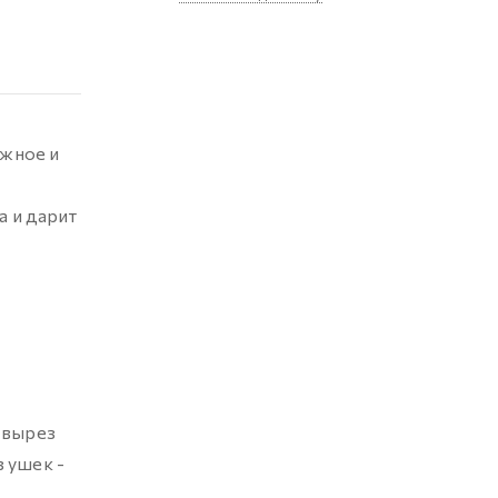
ежное и
а и дарит
 вырез
з ушек -