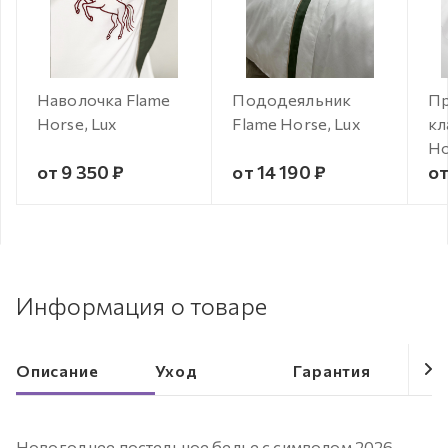
Наволочка Flame
Пододеяльник
Пр
Horse, Lux
Flame Horse, Lux
кл
Ho
от 9 350 ₽
от 14 190 ₽
от
Информация о товаре
Описание
Уход
Гарантия
Новогоднее постельное белье с символом 2026