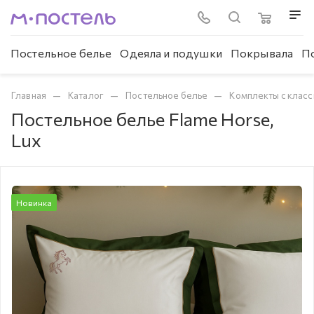
Постельное белье
Одеяла и подушки
Покрывала
П
—
—
—
Главная
Каталог
Постельное белье
Комплекты с клас
Постельное белье Flame Horse,
Lux
Новинка