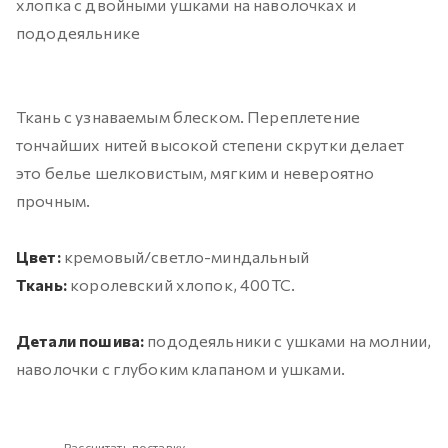
хлопка с двойными ушками на наволочках и
пододеяльнике
Ткань с узнаваемым блеском. Переплетение
тончайших нитей высокой степени скрутки делает
это белье шелковистым, мягким и невероятно
прочным.
Цвет:
кремовый/светло-миндальный
Ткань:
королевский хлопок, 400ТС.
Детали пошива:
пододеяльники с ушками на молнии,
наволочки с глубоким клапаном и ушками.
Рассчитать доставку