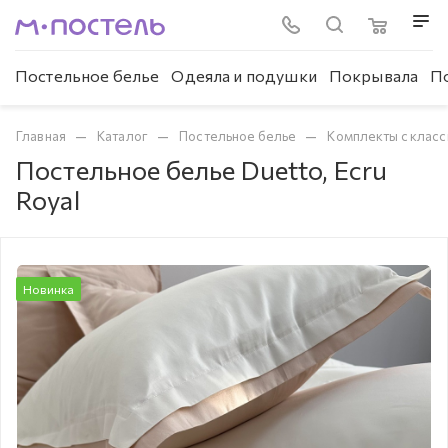
Постельное белье
Одеяла и подушки
Покрывала
П
—
—
—
Главная
Каталог
Постельное белье
Комплекты с клас
Постельное белье Duetto, Ecru
Royal
Новинка