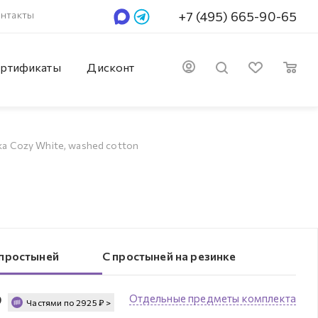
нтакты
+7 (495) 665-90-65
ртификаты
Дисконт
а Cozy White, washed cotton
 простыней
С простыней на резинке
₽
Отдельные предметы комплекта
Частями по
2925
₽
>