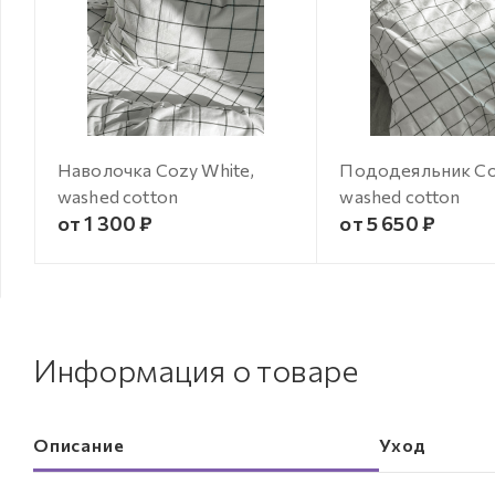
Наволочка Cozy White,
Пододеяльник Co
washed cotton
washed cotton
от 1 300 ₽
от 5 650 ₽
Информация о товаре
Описание
Уход