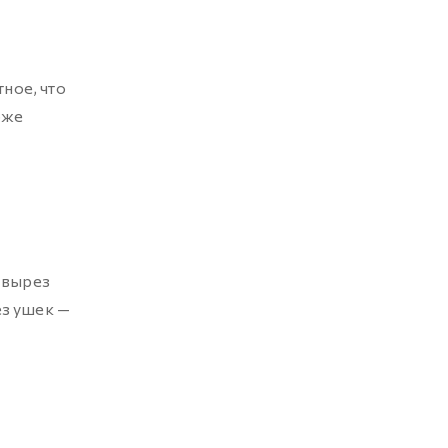
ное, что
оже
 вырез
ез ушек —