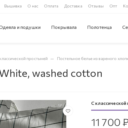
Вышивка
О нас
Оплата
Доставка
Отзывы
Опт
Ко
Одеяла и подушки
Покрывала
Полотенца
Се
—
классической простыней
Постельное белье из вареного хлопк
White, washed cotton
С классической
11 700