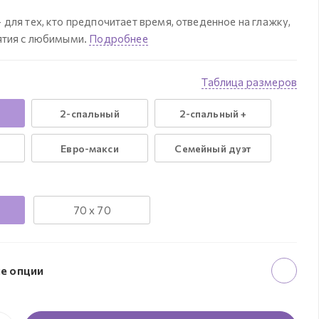
для тех, кто предпочитает время, отведенное на глажку,
ятия с любимыми.
Подробнее
Таблица размеров
2-спальный
2-спальный +
Евро-макси
Семейный дуэт
70 x 70
е опции