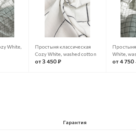
zy White,
Простыня классическая
Простыня
Cozy White, washed cotton
White, wa
от 3 450 ₽
от 4 750
Гарантия