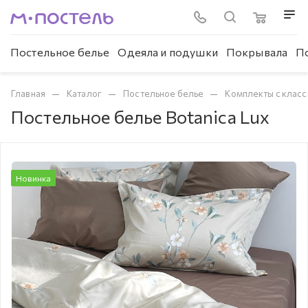
Постельное белье
Одеяла и подушки
Покрывала
П
—
—
—
Главная
Каталог
Постельное белье
Комплекты с клас
Постельное белье Botanica Lux
Новинка