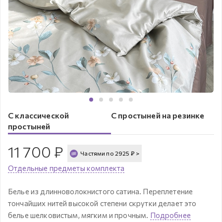
С классической
С простыней на резинке
простыней
11 700
₽
Частями по
2925
₽
>
Отдельные предметы комплекта
Белье из длинноволокнистого сатина. Переплетение
тончайших нитей высокой степени скрутки делает это
белье шелковистым, мягким и прочным.
Подробнее