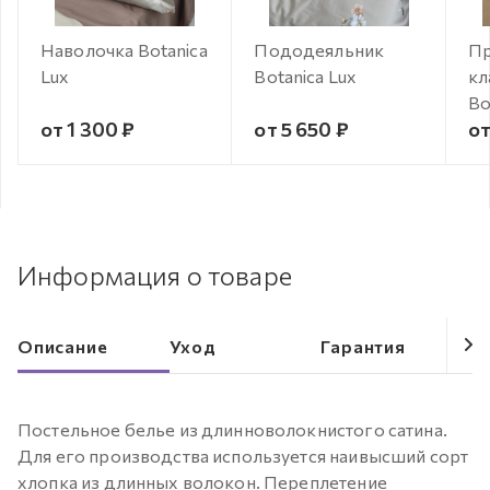
Наволочка Botanica
Пододеяльник
Пр
Lux
Botanica Lux
кл
Bo
от 1 300 ₽
от 5 650 ₽
от
Информация о товаре
Описание
Уход
Гарантия
Постельное белье из длинноволокнистого сатина.
Для его производства используется наивысший сорт
хлопка из длинных волокон. Переплетение