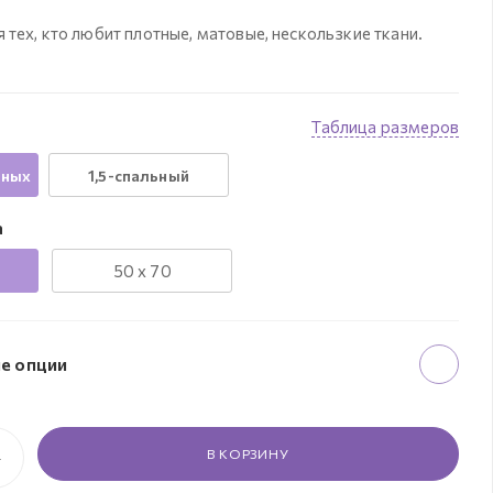
 тех, кто любит плотные, матовые, нескользкие ткани.
Таблица размеров
нных
1,5-спальный
а
50 x 70
е опции
В КОРЗИНУ