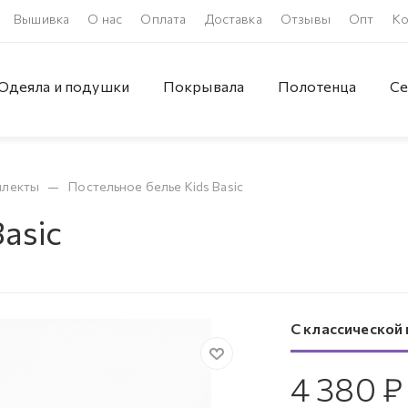
Вышивка
О нас
Оплата
Доставка
Отзывы
Опт
Ко
Одеяла и подушки
Покрывала
Полотенца
Се
—
плекты
Постельное белье Kids Basic
asic
С классической
4 380
₽