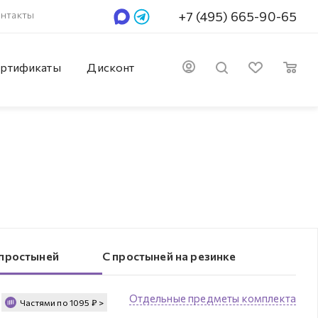
нтакты
+7 (495) 665-90-65
ртификаты
Дисконт
 простыней
С простыней на резинке
Отдельные предметы комплекта
Частями по
1095
₽
>