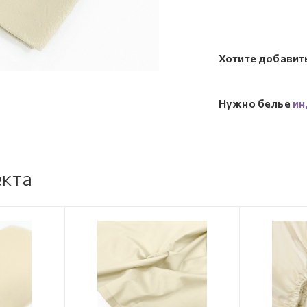
Хотите добавит
Нужно белье
ин
екта