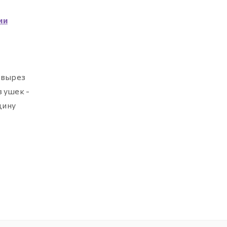
ии
 вырез
з ушек -
щину