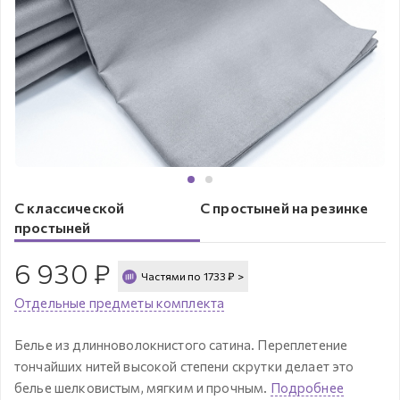
С классической
С простыней на резинке
простыней
6 930
₽
Частями по
1733
₽
>
Отдельные предметы комплекта
Белье из длинноволокнистого сатина. Переплетение
тончайших нитей высокой степени скрутки делает это
белье шелковистым, мягким и прочным.
Подробнее