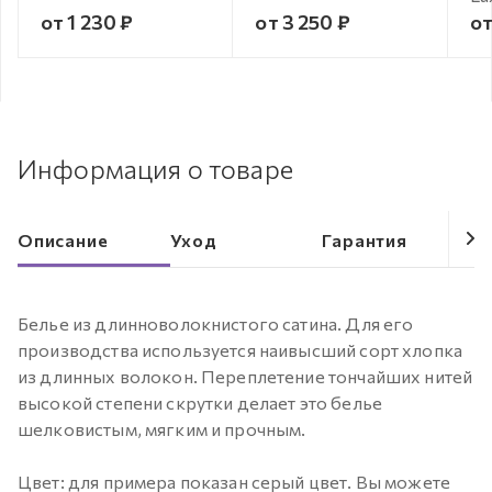
от 1 230 ₽
от 3 250 ₽
от
Информация о товаре
Описание
Уход
Гарантия
Белье из длинноволокнистого сатина. Для его
производства используется наивысший сорт хлопка
из длинных волокон. Переплетение тончайших нитей
высокой степени скрутки делает это белье
шелковистым, мягким и прочным.
Цвет: для примера показан серый цвет. Вы можете