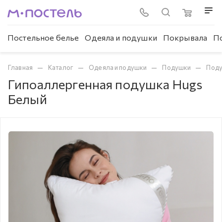
Постельное белье
Одеяла и подушки
Покрывала
П
—
—
—
—
Главная
Каталог
Одеяла и подушки
Подушки
Поду
Гипоаллергенная подушка Hugs
Белый