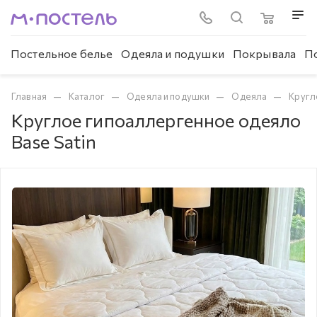
Постельное белье
Одеяла и подушки
Покрывала
П
—
—
—
—
Главная
Каталог
Одеяла и подушки
Одеяла
Кругл
Круглое гипоаллергенное одеяло
Base Satin