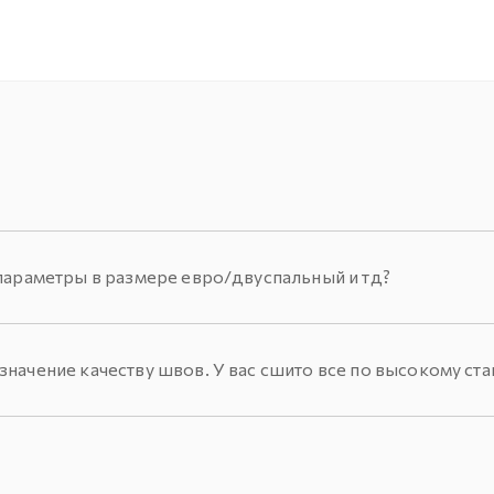
параметры в размере евро/двуспальный и тд?
начение качеству швов. У вас сшито все по высокому ста