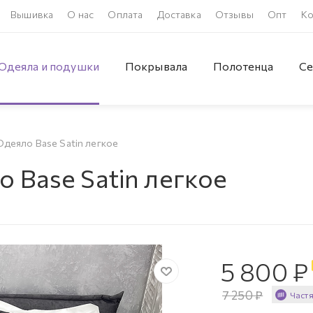
Вышивка
О нас
Оплата
Доставка
Отзывы
Опт
Ко
Одеяла и подушки
Покрывала
Полотенца
Се
Одеяло Base Satin легкое
 Base Satin легкое
5 800
₽
7 250
₽
Част