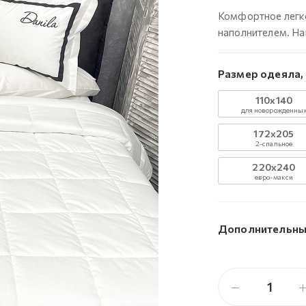
Комфортное легко
наполнителем. На
Размер одеяла,
110х140
для новорожденны
172х205
2-спальное
220х240
евро-макси
Дополнительны