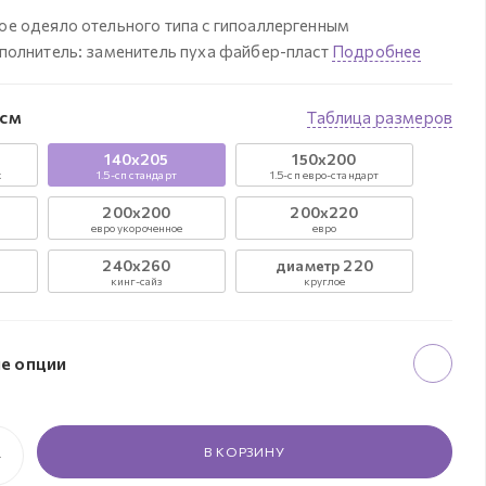
е одеяло отельного типа с гипоаллергенным
полнитель: заменитель пуха файбер-пласт
Подробнее
 см
Таблица размеров
140х205
150х200
х
1.5-сп стандарт
1.5-сп евро-стандарт
200х200
200х220
евро укороченное
евро
240х260
диаметр 220
кинг-сайз
круглое
е опции
В КОРЗИНУ