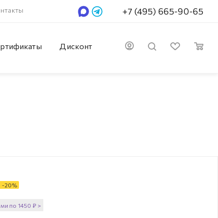
нтакты
+7 (495) 665-90-65
ртификаты
Дисконт
-
20
%
ями по
1450
₽
>