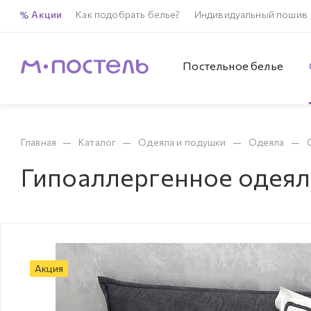
Акции
Как подобрать белье?
Индивидуальный пошив
Постельное белье
—
—
—
—
Главная
Каталог
Одеяла и подушки
Одеяла
Гипоаллергенное одеяло
Акция