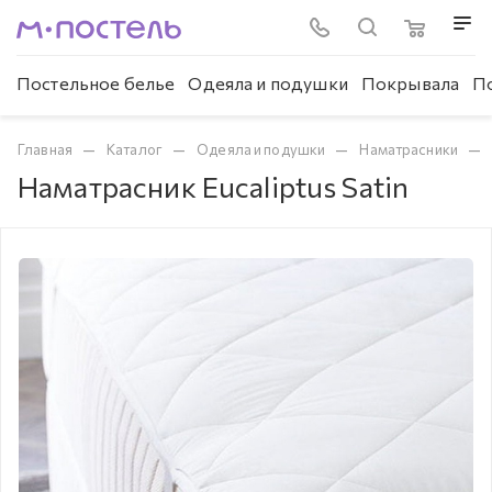
Постельное белье
Одеяла и подушки
Покрывала
П
—
—
—
—
Главная
Каталог
Одеяла и подушки
Наматрасники
Наматрасник Eucaliptus Satin