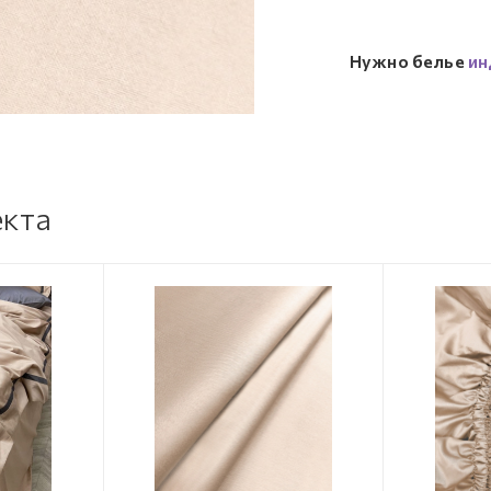
Нужно белье
ин
екта