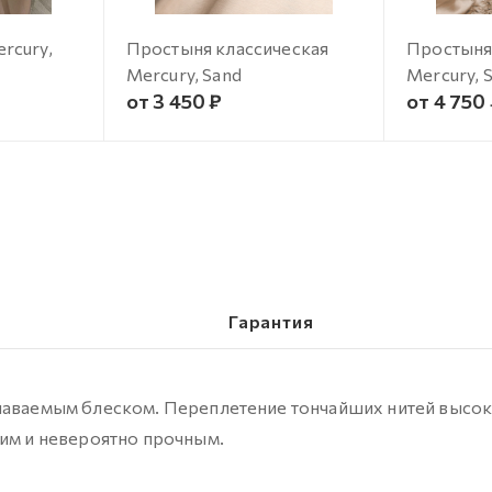
rcury,
Простыня классическая
Простыня
Mercury, Sand
Mercury, 
от 3 450 ₽
от 4 750
Гарантия
знаваемым блеском. Переплетение тончайших нитей высо
ким и невероятно прочным.