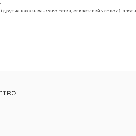
.
другие названия - мако сатин, египетский хлопок), плот
ство