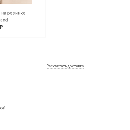
 на резинке
Sand
 ₽
Рассчитать доставку
кой