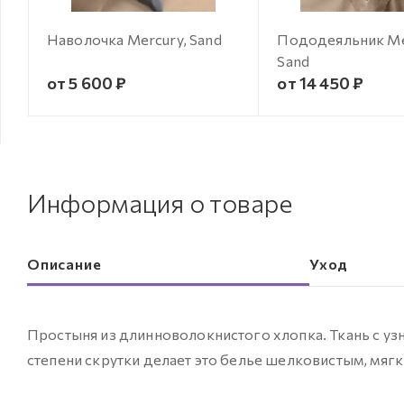
Наволочка Mercury, Sand
Пододеяльник Me
Sand
от 5 600 ₽
от 14 450 ₽
Информация о товаре
Описание
Уход
Простыня из длинноволокнистого хлопка. Ткань с у
степени скрутки делает это белье шелковистым, мяг