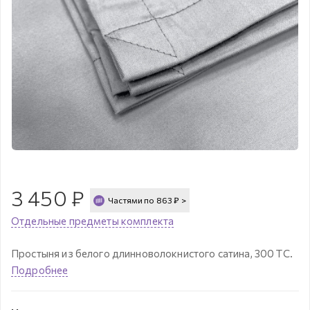
3 450
₽
Частями по
863
₽
>
Отдельные предметы комплекта
Простыня из белого длинноволокнистого сатина, 300 ТС.
Подробнее