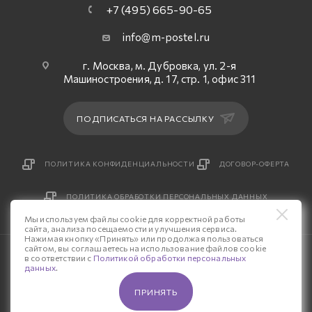
+7 (495) 665-90-65
info@m-postel.ru
г. Москва, м. Дубровка, ул. 2-я
Машиностроения, д. 17, стр. 1, офис 311
ПОДПИСАТЬСЯ НА РАССЫЛКУ
ПОЛИТИКА КОНФИДЕНЦИАЛЬНОСТИ
ДОГОВОР-ОФЕРТА
ПОЛИТИКА ОБРАБОТКИ ПЕРСОНАЛЬНЫХ ДАННЫХ
Мы используем файлы cookie для корректной работы
сайта, анализа посещаемости и улучшения сервиса.
Нажимая кнопку «Принять» или продолжая пользоваться
сайтом, вы соглашаетесь на использование файлов cookie
© 2026 Интернет-магазин «М-Постель».
в соответствии с
Политикой обработки персональных
данных
.
Разработка сайта — «Четвертый Рим»
ПРИНЯТЬ