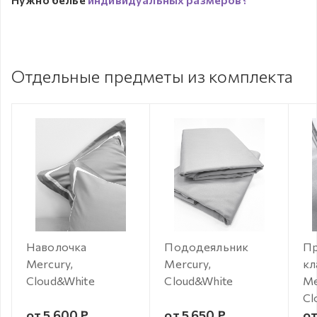
Отдельные предметы из комплекта
Наволочка
Пододеяльник
Пр
Mercury,
Mercury,
кл
Cloud&White
Cloud&White
Me
Cl
от 5 600 ₽
от 5 650 ₽
от