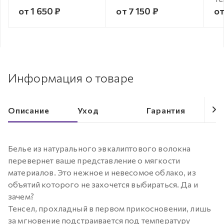
от 1 650 ₽
от 7 150 ₽
от
Информация о товаре
Описание
Уход
Гарантия
Белье из натурального эвкалиптового волокна
перевернет ваше представление о мягкости
материалов. Это нежное и невесомое облако, из
объятий которого не захочется выбираться. Да и
зачем?
Тенсел, прохладный в первом прикосновении, лишь
за мгновение подстраивается под температуру