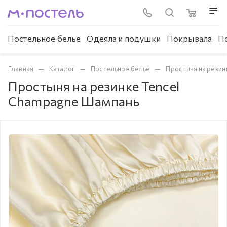
Постельное белье
Одеяла и подушки
Покрывала
П
—
—
—
Главная
Каталог
Постельное белье
Простыня на резин
Простыня на резинке Tencel
Champagne Шампань