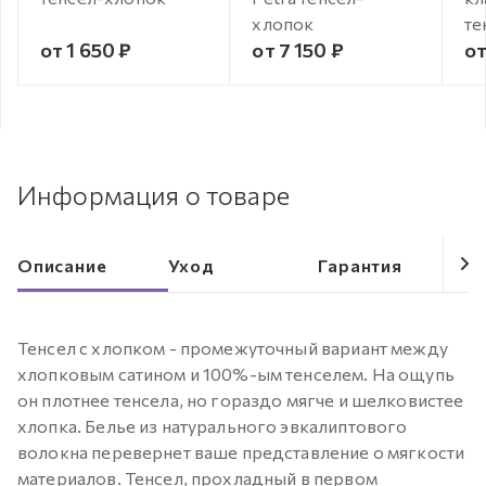
хлопок
те
от 1 650 ₽
от 7 150 ₽
от
Информация о товаре
Описание
Уход
Гарантия
Тенсел с хлопком - промежуточный вариант между
хлопковым сатином и 100%-ым тенселем. На ощупь
он плотнее тенсела, но гораздо мягче и шелковистее
хлопка. Белье из натурального эвкалиптового
волокна перевернет ваше представление о мягкости
материалов. Тенсел, прохладный в первом