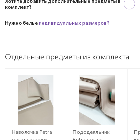
Хотите добавить дополнительные предметы в
комплект?
Нужно белье
индивидуальных размеров?
Отдельные предметы из комплекта
Наволочка Petra
Пододеяльник
Пр
тенсел-хлопок
Petra тенсел-
кл