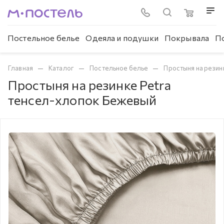
Постельное белье
Одеяла и подушки
Покрывала
П
—
—
—
Главная
Каталог
Постельное белье
Простыня на резин
Простыня на резинке Petra
тенсел-хлопок Бежевый