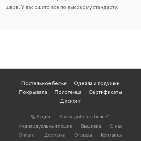
швов. У вас сшито все по высокому стандарту!
Постельное белье
Одеяла и подушки
Покрывала
Полотенца
Сертификаты
Дисконт
Акции
Как подобрать белье?
Индивидуальный пошив
Вышивка
О нас
Оплата
Доставка
Отзывы
Контакты