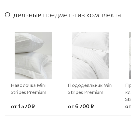
Отдельные предметы из комплекта
Наволочка Mini
Пододеяльник Mini
Пр
Stripes Premium
Stripes Premium
кл
St
от 1 570 ₽
от 6 700 ₽
от