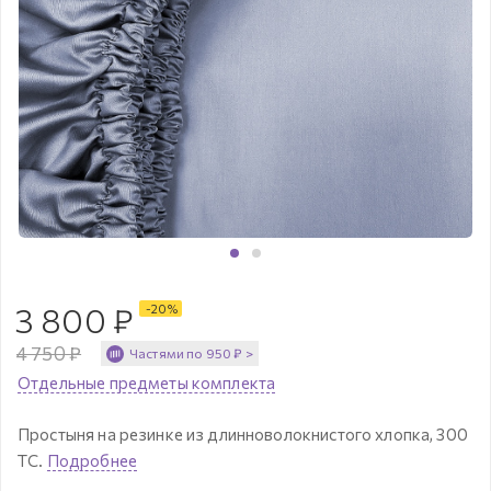
3 800
₽
-
20
%
4 750
₽
Частями по
950
₽
>
Отдельные предметы комплекта
Простыня на резинке из длинноволокнистого хлопка, 300
ТС.
Подробнее