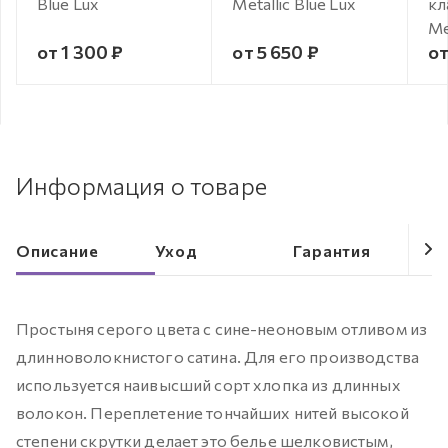
Blue Lux
Metallic Blue Lux
кл
Me
от 1 300 ₽
от 5 650 ₽
от
Информация о товаре
Описание
Уход
Гарантия
Простыня серого цвета с сине-неоновым отливом из
длинноволокнистого сатина. Для его производства
используется наивысший сорт хлопка из длинных
волокон. Переплетение тончайших нитей высокой
степени скрутки делает это белье шелковистым,