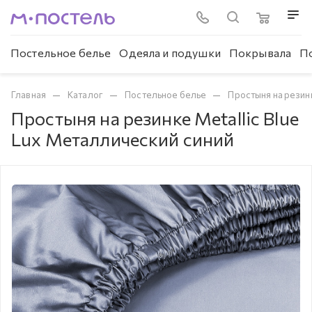
Постельное белье
Одеяла и подушки
Покрывала
П
—
—
—
Главная
Каталог
Постельное белье
Простыня на резин
Простыня на резинке Metallic Blue
Lux Металлический синий