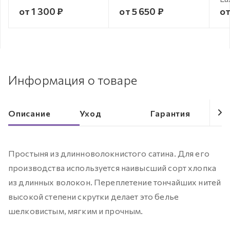
от 1 300 ₽
от 5 650 ₽
от
Информация о товаре
Описание
Уход
Гарантия
Простыня из длинноволокнистого сатина. Для его
производства используется наивысший сорт хлопка
из длинных волокон. Переплетение тончайших нитей
высокой степени скрутки делает это белье
шелковистым, мягким и прочным.