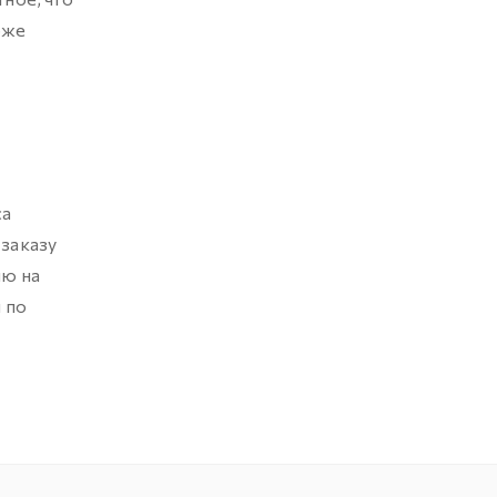
оже
са
 заказу
ию на
 по