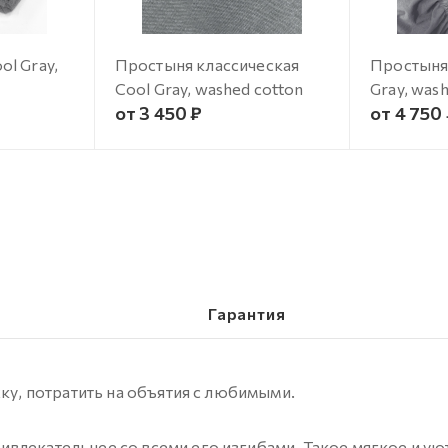
l Gray,
Простыня классическая
Простыня 
Cool Gray, washed cotton
Gray, was
от 3 450 ₽
от 4 750
Гарантия
ку, потратить на объятия с любимыми.
влекательнее со всеми его изгибами. Такое мягкое и уют