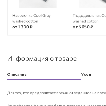
Наволочка Cool Gray,
Пододеяльник Coo
washed cotton
washed cotton
от 1 300 ₽
от 5 650 ₽
Информация о товаре
Описание
Уход
Для тех, кто предпочитает время, отведенное на глаж
Атмосферное фактурное белье, которое выглядит при