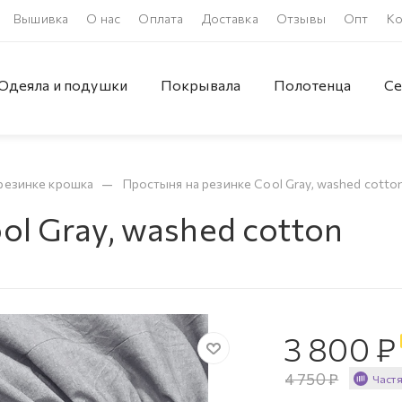
Вышивка
О нас
Оплата
Доставка
Отзывы
Опт
Ко
Одеяла и подушки
Покрывала
Полотенца
Се
—
резинке крошка
Простыня на резинке Cool Gray, washed cotto
ol Gray, washed cotton
3 800
₽
4 750
₽
Част