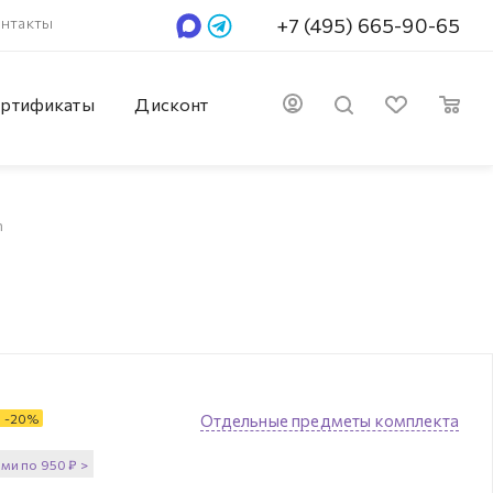
нтакты
+7 (495) 665-90-65
ртификаты
Дисконт
n
-
20
%
Отдельные предметы комплекта
ями по
950
₽
>