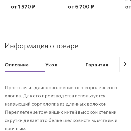
от 1 570 ₽
от 6 700 ₽
от
Информация о товаре
Описание
Уход
Гарантия
Простыня из длинноволокнистого королевского
хлопка. Для его производства используется
наивысший сорт хлопка из длинных волокон.
Переплетение тончайших нитей высокой степени
скрутки делает это белье шелковистым, мягким и
прочным.