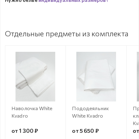
Отдельные предметы из комплекта
Наволочка White
Пододеяльник
Пр
Kvadro
White Kvadro
кл
Kv
от 1 300 ₽
от 5 650 ₽
от