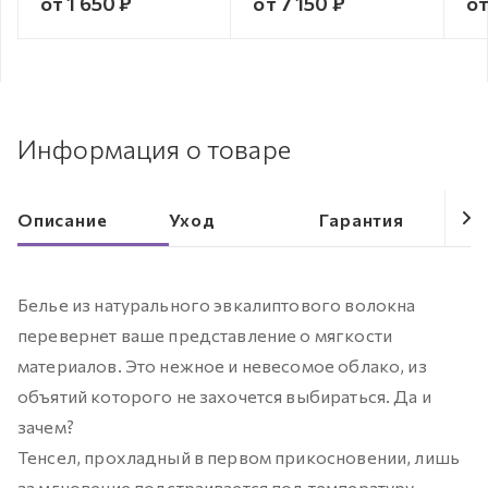
от 1 650 ₽
от 7 150 ₽
от
Информация о товаре
Описание
Уход
Гарантия
Белье из натурального эвкалиптового волокна
перевернет ваше представление о мягкости
материалов. Это нежное и невесомое облако, из
объятий которого не захочется выбираться. Да и
зачем?
Тенсел, прохладный в первом прикосновении, лишь
за мгновение подстраивается под температуру