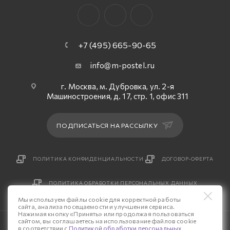
+7 (495) 665-90-65
info@m-postel.ru
г. Москва, м. Дубровка, ул. 2-я
Машиностроения, д. 17, стр. 1, офис 311
ПОДПИСАТЬСЯ НА РАССЫЛКУ
ПОЛИТИКА КОНФИДЕНЦИАЛЬНОСТИ
ДОГОВОР-ОФЕРТА
ПОЛИТИКА ОБРАБОТКИ ПЕРСОНАЛЬНЫХ ДАННЫХ
Мы используем файлы cookie для корректной работы
сайта, анализа посещаемости и улучшения сервиса.
Нажимая кнопку «Принять» или продолжая пользоваться
сайтом, вы соглашаетесь на использование файлов cookie
© 2026 Интернет-магазин «М-Постель».
в соответствии с
Политикой обработки персональных