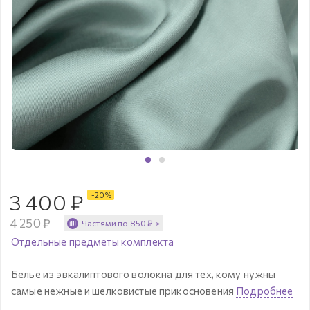
3 400
₽
-
20
%
4 250
₽
Частями по
850
₽
>
Отдельные предметы комплекта
Белье из эвкалиптового волокна для тех, кому нужны
самые нежные и шелковистые прикосновения
Подробнее