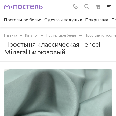
Постельное белье
Одеяла и подушки
Покрывала
П
—
—
—
Главная
Каталог
Постельное белье
Простыня классич
Простыня классическая Tencel
Mineral Бирюзовый