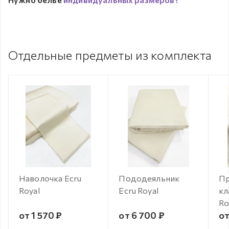
Отдельные предметы из комплекта
Наволочка Ecru
Пододеяльник
Пр
Royal
Ecru Royal
кл
Ro
от 1 570 ₽
от 6 700 ₽
от