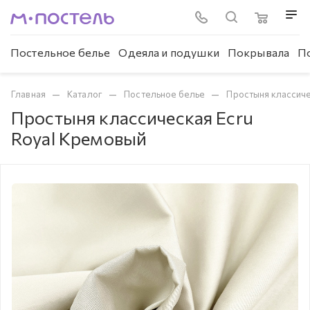
Постельное белье
Одеяла и подушки
Покрывала
П
—
—
—
Главная
Каталог
Постельное белье
Простыня классич
Простыня классическая Ecru
Royal Кремовый