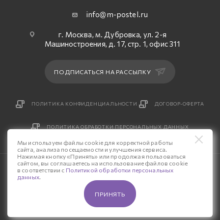
info@m-postel.ru
г. Москва, м. Дубровка, ул. 2-я
Машиностроения, д. 17, стр. 1, офис 311
ПОДПИСАТЬСЯ НА РАССЫЛКУ
ПОЛИТИКА КОНФИДЕНЦИАЛЬНОСТИ
ДОГОВОР-ОФЕРТА
ПОЛИТИКА ОБРАБОТКИ ПЕРСОНАЛЬНЫХ ДАННЫХ
Мы используем файлы cookie для корректной работы
сайта, анализа посещаемости и улучшения сервиса.
Нажимая кнопку «Принять» или продолжая пользоваться
сайтом, вы соглашаетесь на использование файлов cookie
© 2026 Интернет-магазин «М-Постель».
в соответствии с
Политикой обработки персональных
данных
.
Разработка сайта — «Четвертый Рим»
ПРИНЯТЬ