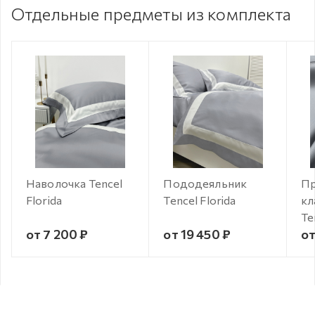
Отдельные предметы из комплекта
Наволочка Tencel
Пододеяльник
Пр
Florida
Tencel Florida
кл
Te
от 7 200 ₽
от 19 450 ₽
от