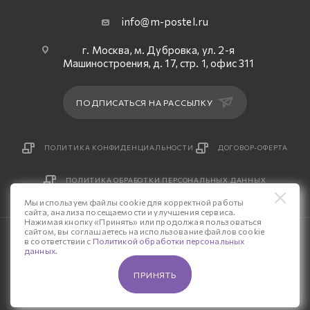
info@m-postel.ru
г. Москва, м. Дубровка, ул. 2-я
Машиностроения, д. 17, стр. 1, офис 311
ПОДПИСАТЬСЯ НА РАССЫЛКУ
ПОЛИТИКА КОНФИДЕНЦИАЛЬНОСТИ
ДОГОВОР-ОФЕРТА
ПОЛИТИКА ОБРАБОТКИ ПЕРСОНАЛЬНЫХ ДАННЫХ
Мы используем файлы cookie для корректной работы
сайта, анализа посещаемости и улучшения сервиса.
Нажимая кнопку «Принять» или продолжая пользоваться
сайтом, вы соглашаетесь на использование файлов cookie
© 2026 Интернет-магазин «М-Постель».
в соответствии с
Политикой обработки персональных
данных
.
Разработка сайта — «Четвертый Рим»
ПРИНЯТЬ